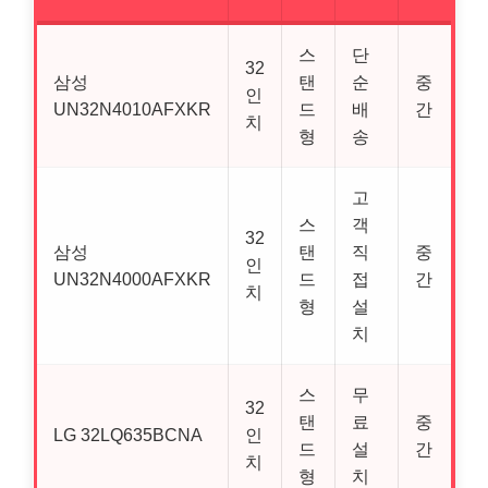
스
단
32
삼성
탠
순
중
인
UN32N4010AFXKR
드
배
간
치
형
송
고
스
객
32
삼성
탠
직
중
인
UN32N4000AFXKR
드
접
간
치
형
설
치
스
무
32
탠
료
중
LG 32LQ635BCNA
인
드
설
간
치
형
치