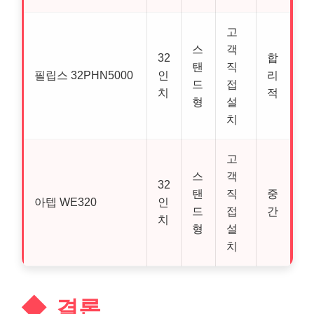
고
스
객
32
합
탠
직
필립스 32PHN5000
인
리
드
접
치
적
형
설
치
고
스
객
32
탠
직
중
아텝 WE320
인
드
접
간
치
형
설
치
결론