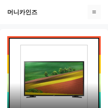
Skip
to
머니카인즈
Menu
content