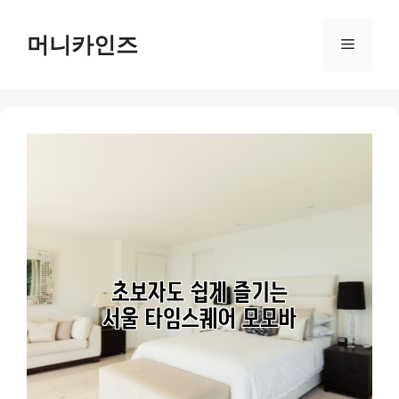
Skip
to
머니카인즈
Menu
content