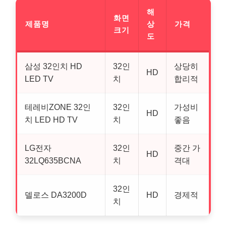
해
화면
제품명
상
가격
크기
도
삼성 32인치 HD
32인
상당히
HD
LED TV
치
합리적
테레비ZONE 32인
32인
가성비
HD
치 LED HD TV
치
좋음
LG전자
32인
중간 가
HD
32LQ635BCNA
치
격대
32인
델로스 DA3200D
HD
경제적
치