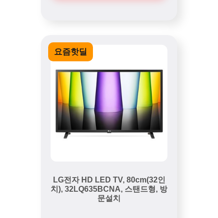
요즘핫딜
LG전자 HD LED TV, 80cm(32인
치), 32LQ635BCNA, 스탠드형, 방
문설치