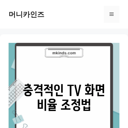
Skip
to
머니카인즈
Menu
content