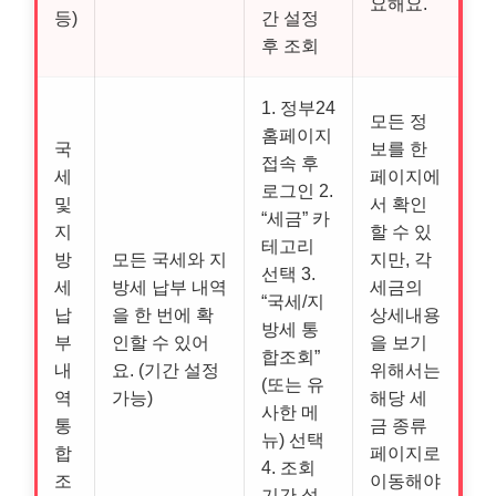
요해요.
등)
간 설정
후 조회
1. 정부24
모든 정
홈페이지
국
보를 한
접속 후
세
페이지에
로그인 2.
및
서 확인
“세금” 카
지
할 수 있
테고리
방
모든 국세와 지
지만, 각
선택 3.
세
방세 납부 내역
세금의
“국세/지
납
을 한 번에 확
상세내용
방세 통
부
인할 수 있어
을 보기
합조회”
내
요. (기간 설정
위해서는
(또는 유
역
가능)
해당 세
사한 메
통
금 종류
뉴) 선택
합
페이지로
4. 조회
조
이동해야
기간 설