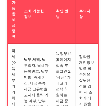
가
능
조회 가능한
확인 방
주의사
한
정보
법
항
세
금
종
류
국
1. 정부24
세
정확한
납부 세액, 납
홈페이지
(소
개인정보
부일자, 납세자
접속 후
득
입력 필
등록번호, 납부
로그인 2.
세,
수예요.
방법, 과세 기
“세금” 카
부
잘못된
간, 세금 종류,
테고리
가
정보 입
세금 고유번호,
선택 3.
가
력 시 조
고지서 출력 가
원하는
치
회가 되
능 여부, 납부
세금 종
세,
지 않을