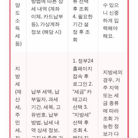
방법에 따른 상
류 선택
양
수 있으
세 내역 (계좌
후 조회
도
니 신중
이체, 카드납부
4. 필요한
소
하게 입
등), 가상계좌
기간 설
득
력해야
정보 (해당 시)
정 후 조
세
해요.
회
등)
1. 정부24
지
홈페이지
지방세의
방
접속 후
경우, 거
세
로그인 2.
주 지역
(재
납부 세액, 납
“세금” 카
또는 세
산
부일자, 과세
테고리
금 종류
세,
기간, 세목, 고
선택 3.
에 따라
주
유번호, 납부
“지방세”
조회 가
민
방법, 납세 내
선택 후
능한 정
세,
역 상세 정보,
조회 4.
보가 다
자
고지서 출력 가
해당 지