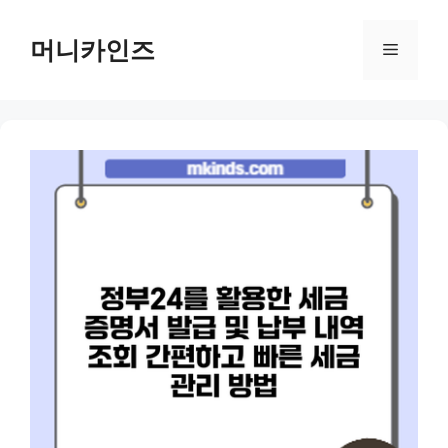
Skip
to
머니카인즈
Menu
content