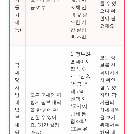
를 수 있
동
능 여부
자체 선
으니 확
차
택 및 필
인이 필
세
요한 기
요해요.
등)
간 설정
후 조회
1. 정부24
모든 정
홈페이지
국
보를 한
접속 후
세
페이지에
로그인 2.
및
서 확인
“세금” 카
지
할 수 있
테고리
방
모든 국세와 지
지만, 각
선택 3.
세
방세 납부 내역
세금의
“국세/지
납
을 한 번에 확
상세내용
방세 통
부
인할 수 있어
을 보기
합조회”
내
요. (기간 설정
위해서는
(또는 유
역
가능)
해당 세