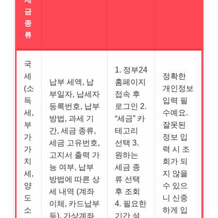
금
종
류
국
1. 정부24
세
정확한
납부 세액, 납
홈페이지
(소
개인정보
부일자, 납세자
접속 후
득
입력 필
등록번호, 납부
로그인 2.
세,
수예요.
방법, 과세 기
“세금” 카
부
잘못된
간, 세금 종류,
테고리
가
정보 입
세금 고유번호,
선택 3.
가
력 시 조
고지서 출력 가
원하는
치
회가 되
능 여부, 납부
세금 종
세,
지 않을
방법에 따른 상
류 선택
양
수 있으
세 내역 (계좌
후 조회
도
니 신중
이체, 카드납부
4. 필요한
소
하게 입
등), 가상계좌
기간 설