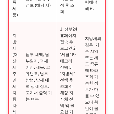
득
력해야
정보 (해당 시)
정 후 조
세
해요.
회
등)
1. 정부24
지
홈페이지
지방세의
방
접속 후
경우, 거
세
로그인 2.
주 지역
(재
납부 세액, 납
“세금” 카
또는 세
산
부일자, 과세
테고리
금 종류
세,
기간, 세목, 고
선택 3.
에 따라
주
유번호, 납부
“지방세”
조회 가
민
방법, 납세 내
선택 후
능한 정
세,
역 상세 정보,
조회 4.
보가 다
자
고지서 출력 가
해당 지
를 수 있
동
능 여부
자체 선
으니 확
차
택 및 필
인이 필
세
요한 기