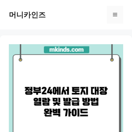
Skip
to
머니카인즈
Menu
content