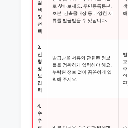
검
로 찾아보세요. 주민등록등본,
색
색
초본, 건축물대장 등 다양한 서
해
및
류를 발급받을 수 있답니다.
선
택
3.
신
발
발급받을 서류와 관련된 정보
청
호
들을 정확하게 입력해야 해요.
정
주
누락된 정보 없이 꼼꼼하게 입
보
인
력해 주세요.
입
편
력
4.
수
수
료
일부 민원은 수수료가 발생할
주