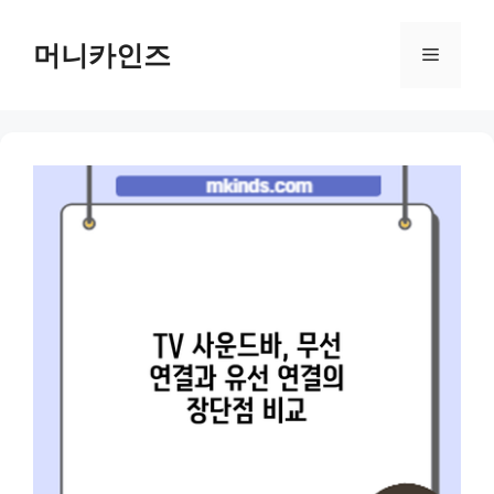
Skip
to
머니카인즈
Menu
content